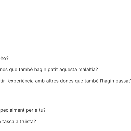
-ho?
ones que també hagin patit aquesta malaltia?
r l’experiència amb altres dones que també l’hagin passat
specialment per a tu?
 tasca altruïsta?